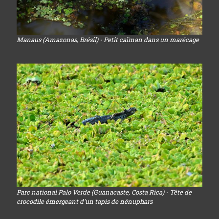
Manaus (Amazonas, Brésil) - Petit caïman dans un marécage
Parc national Palo Verde (Guanacaste, Costa Rica) - Tête de
crocodile émergeant d'un tapis de nénuphars