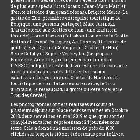
présentation des Grottes de Han avec la contribution
de plusieurs spécialistes locaux : Jean-Marc Mattlet
(Petite histoire d'un grand réseau), Brigitte Malou (La
grotte de Han, première entreprise touristique de
Belgique : une passion partagée), Marc Jasinski
(L'archéologie aux Grottes de Han - une tradition
féconde), Loran Haesen (Collaboration entre la Grotte
de Han et les spéléologues), Ari Lannoy (Histoires de
guides), Yves Quinif (Géologie des Grottes de Han),
Serge Delaby et Sophie Verheyden (Le géoparc
Famenne-Ardenne, premier géoparc mondial
UNESCO belge). Le reste du livre est ensuite consacré
à des photographies des différents réseaux
constituant le système des Grottes de Han (grotte
touristique de Han, la Lesse souterraine, le Trou
d'Enfaule, le réseau Sud, la grotte du Père Noël et le
Trou des Crevés).
Les photographies ont été réalisées au cours de
plusieurs séjours sur place (deux semaines en Octobre
2018, deux semaines en mai 2019 et quelques sorties
complémentaires) représentant 24 journées sous
terre. Cela a donné une moisson de près de 1000
clichés sur lesquels 110 ont été retenus pour le livre.