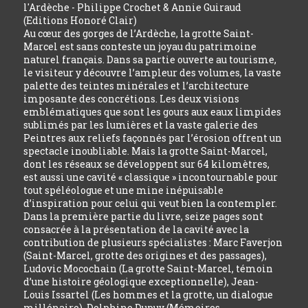
l'Ardèche - Philippe Crochet & Annie Guiraud
(Editions Honoré Clair)
Au cœur des gorges de l’Ardèche, la grotte Saint-
Marcel est sans conteste un joyau du patrimoine
naturel français. Dans sa partie ouverte au tourisme,
le visiteur y découvre l’ampleur des volumes, la vaste
palette des teintes minérales et l’architecture
imposante des concrétions. Les deux visions
emblématiques que sont les gours aux eaux limpides
sublimés par les lumières et la vaste galerie des
Peintres aux reliefs façonnés par l’érosion offrent un
spectacle inoubliable. Mais la grotte Saint-Marcel,
dont les réseaux se développent sur 64 kilomètres,
est aussi une cavité « classique » incontournable pour
tout spéléologue et une mine inépuisable
d’inspiration pour celui qui veut bien la contempler.
Dans la première partie du livre, seize pages sont
consacrée à la présentation de la cavité avec la
contribution de plusieurs spécialistes : Marc Faverjon
(Saint-Marcel, grotte des origines et des passages),
Ludovic Mocochain (La grotte Saint-Marcel, témoin
d’une histoire géologique exceptionnelle), Jean-
Louis Issartel (Les hommes et la grotte, un dialogue
millénaire), Delphine Dupuy (Mémoires