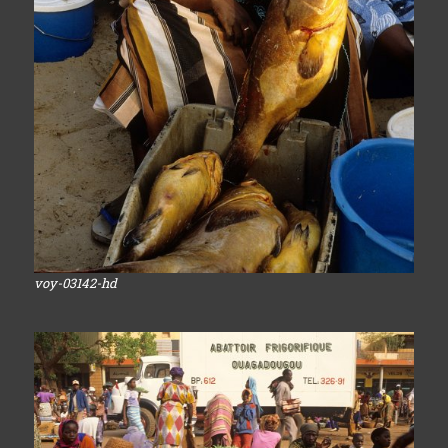
voy-03142-hd