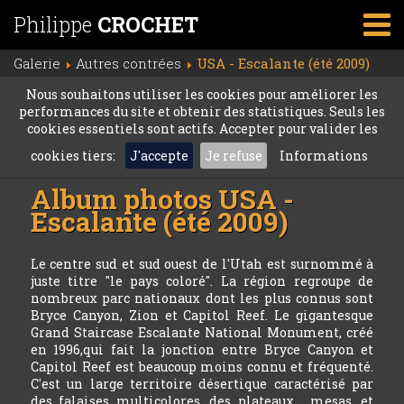
Philippe
CROCHET
Galerie
Autres contrées
USA - Escalante (été 2009)
Nous souhaitons utiliser les cookies pour améliorer les
performances du site et obtenir des statistiques. Seuls les
cookies essentiels sont actifs. Accepter pour valider les
cookies tiers:
J'accepte
Je refuse
Informations
Album photos
USA -
Escalante (été 2009)
Le centre sud et sud ouest de l'Utah est surnommé à
juste titre "le pays coloré". La région regroupe de
nombreux parc nationaux dont les plus connus sont
Bryce Canyon, Zion et Capitol Reef. Le gigantesque
Grand Staircase Escalante National Monument, créé
en 1996,qui fait la jonction entre Bryce Canyon et
Capitol Reef est beaucoup moins connu et fréquenté.
C'est un large territoire désertique caractérisé par
des falaises multicolores, des plateaux , mesas, et