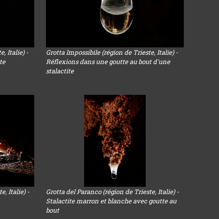
, Italie) -
Grotta Impossibile (région de Trieste, Italie) -
te
Réflexions dans une goutte au bout d'une
stalactite
, Italie) -
Grotta del Paranco (région de Trieste, Italie) -
Stalactite marron et blanche avec goutte au
bout