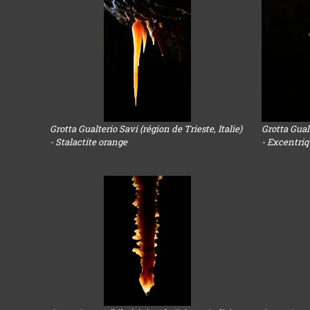
Grotta Gualterio Savi (région de Trieste, Italie)
Grotta Gualt
- Stalactite orange
- Excentriq