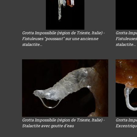
Grotta Impossibile (région de Trieste, Italie) -
Grotta Impos
Fistuleuses "poussant" sur une ancienne
Fistuleuse
stalactite...
stalactite...
Grotta Impossibile (région de Trieste, Italie) -
Grotta Impos
Stalactite avec goutte d'eau
Excentrique