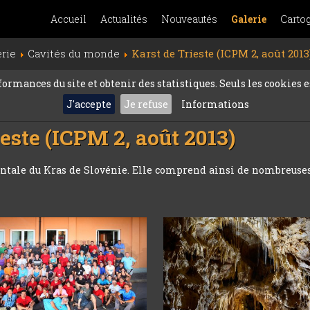
Accueil
Actualités
Nouveautés
Galerie
Carto
erie
Cavités du monde
Karst de Trieste (ICPM 2, août 2013
rmances du site et obtenir des statistiques. Seuls les cookies es
J'accepte
Je refuse
Informations
ieste (ICPM 2, août 2013)
entale du Kras de Slovénie. Elle comprend ainsi de nombreuses 