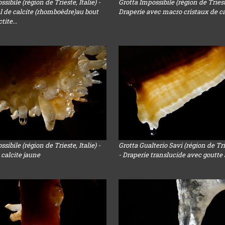
sibile (région de Trieste, Italie) -
Grotta Impossibile (région de Trieste
 de calcite (rhomboèdre)au bout
Draperie avec macro cristaux de ca
tite...
sibile (région de Trieste, Italie) -
Grotta Gualterio Savi (région de Trie
 calcite jaune
- Draperie translucide avec goutte