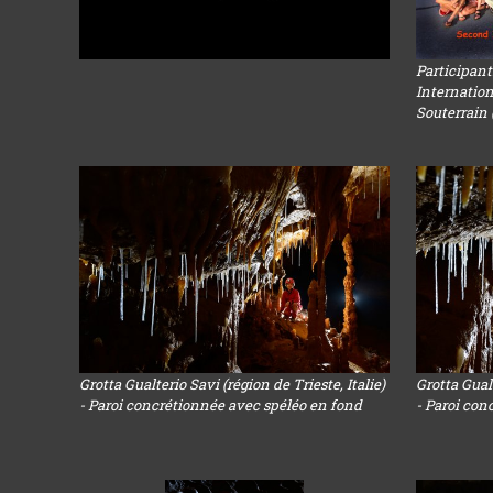
Participan
Internatio
Souterrain (2
Grotta Gualterio Savi (région de Trieste, Italie)
Grotta Gualt
- Paroi concrétionnée avec spéléo en fond
- Paroi con