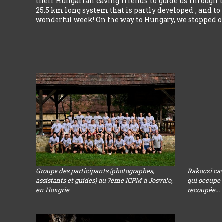
their Hungarian caving friends to guide us through t
25.5 km long system that is partly developed , and to
wonderful week! On the way to Hungary, we stopped of
Groupe des participants (photographes,
Rakoczi cav
assistants et guides) au 7ème ICPM à Josvafo,
qui occupe 
en Hongrie
recoupée...