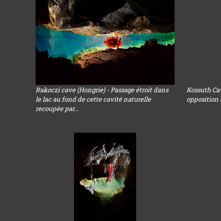
Rakoczi cave (Hongrie) - Passage étroit dans
Kossuth Cav
le lac au fond de cette cavité naturelle
opposition 
recoupée par...