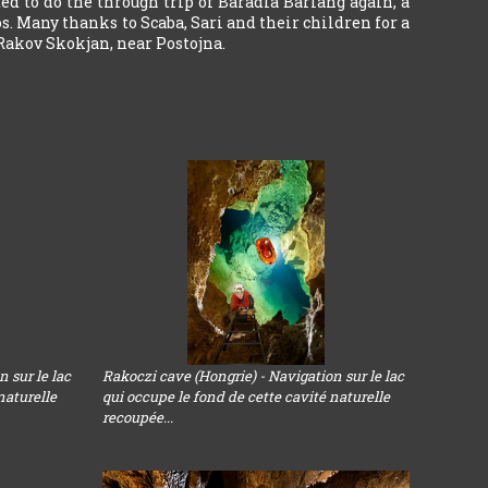
ed to do the through trip of Baradla Barlang again, a
s. Many thanks to Scaba, Sari and their children for a
Rakov Skokjan, near Postojna.
 sur le lac
Rakoczi cave (Hongrie) - Navigation sur le lac
naturelle
qui occupe le fond de cette cavité naturelle
recoupée...