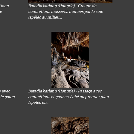
tions
Baradla barlang (Hongrie) - Groupe de
e
concrétions massives noircies par la suie
(spéléo au milieu...
e avec
Baradla barlang (Hongrie) - Passage avec
de gours
concrétions et gour asséché au premier plan
(spéléo en...