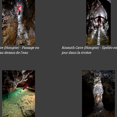
e (Hongrie) - Passage en
Kossuth Cave (Hongrie) - Spéléo en
au dessus de l'eau
jour dans la rivière