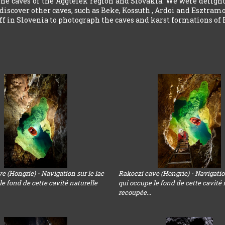
he caves of the Aggtelek region and Slovakia. We were delight
 discover other caves, such as Beke, Kossuth , Ardoi and Esztramo
f in Slovenia to photograph the caves and karst formations of 
e (Hongrie) - Navigation sur le lac
Rakoczi cave (Hongrie) - Navigation
le fond de cette cavité naturelle
qui occupe le fond de cette cavité 
recoupée...