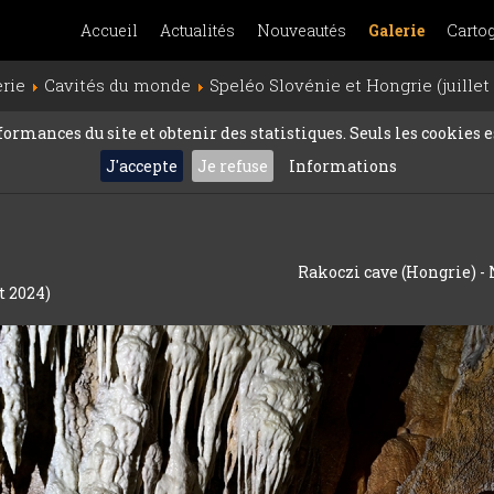
Accueil
Actualités
Nouveautés
Galerie
Carto
erie
Cavités du monde
Speléo Slovénie et Hongrie (juillet
rmances du site et obtenir des statistiques. Seuls les cookies es
J'accepte
Je refuse
Informations
Rakoczi cave (Hongrie) - N
t 2024)