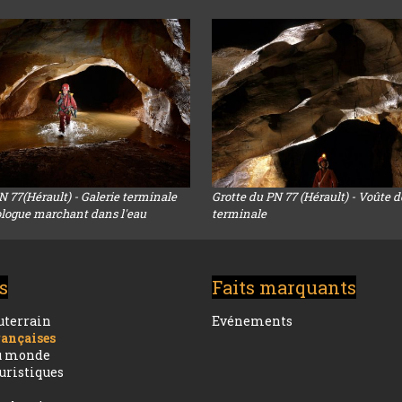
N 77(Hérault) - Galerie terminale
Grotte du PN 77 (Hérault) - Voûte de
ologue marchant dans l'eau
terminale
s
Faits marquants
uterrain
Evénements
rançaises
du monde
ouristiques