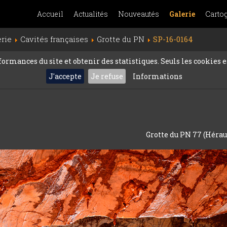
Accueil
Actualités
Nouveautés
Galerie
Carto
erie
Cavités françaises
Grotte du PN
SP-16-0164
rmances du site et obtenir des statistiques. Seuls les cookies es
J'accepte
Je refuse
Informations
Grotte du PN 77 (Héraul