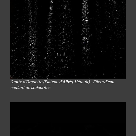
Grotte d'Orquette (Plateau d'Albès, Hérault) - Filets d'eau
coulant de stalactites