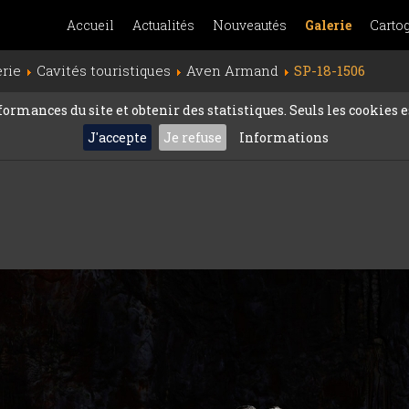
Accueil
Actualités
Nouveautés
Galerie
Carto
erie
Cavités touristiques
Aven Armand
SP-18-1506
rmances du site et obtenir des statistiques. Seuls les cookies es
J'accepte
Je refuse
Informations