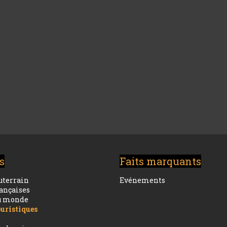
s
Faits marquants
uterrain
Evénements
rançaises
du monde
ouristiques