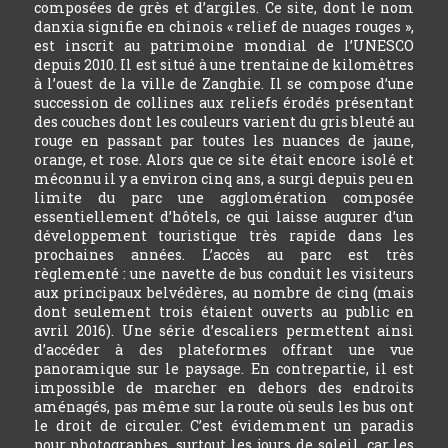
composées de grès et d’argiles. Ce site, dont le nom
danxia signifie en chinois « relief de nuages rouges »,
est inscrit au patrimoine mondial de l’UNESCO
depuis 2010. Il est situé à une trentaine de kilomètres
à l’ouest de la ville de Zanghie. Il se compose d’une
succession de collines aux reliefs érodés présentant
des couches dont les couleurs varient du gris bleuté au
rouge en passant par toutes les nuances de jaune,
orange, et rose. Alors que ce site était encore isolé et
méconnu il y a environ cinq ans, a surgi depuis peu en
limite du parc une agglomération composée
essentiellement d’hôtels, ce qui laisse augurer d’un
développement touristique très rapide dans les
prochaines années. L’accès au parc est très
règlementé : une navette de bus conduit les visiteurs
aux principaux belvédères, au nombre de cinq (mais
dont seulement trois étaient ouverts au public en
avril 2016). Une série d’escaliers permettent ainsi
d’accéder à des plateformes offrant une vue
panoramique sur le paysage. En contrepartie, il est
impossible de marcher en dehors des endroits
aménagés, pas même sur la route où seuls les bus ont
le droit de circuler. C’est évidemment un paradis
pour photographes, surtout les jours de soleil, car les