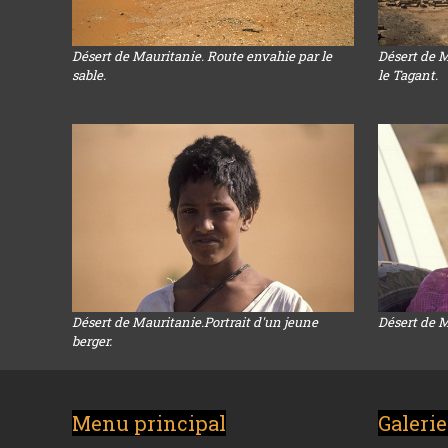
Désert de Mauritanie. Route envahie par le
Désert de M
sable.
le Tagant.
Désert de Mauritanie.Portrait d'un jeune
Désert de Ma
berger.
Menu principal
Galerie