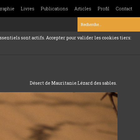
graphie
Livres
Publications
Articles
Profil
Contact
sentiels sont actifs. Accepter pour valider les cookies tiers:
Désert de Mauritanie.Lézard des sables.