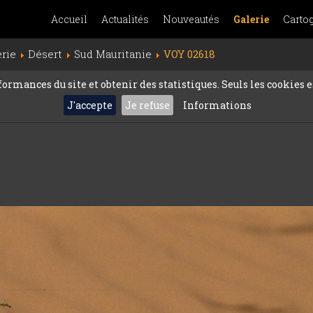
Accueil
Actualités
Nouveautés
Galerie
Carto
erie
Désert
Sud Mauritanie
VOY 02618
rmances du site et obtenir des statistiques. Seuls les cookies es
J'accepte
Je refuse
Informations