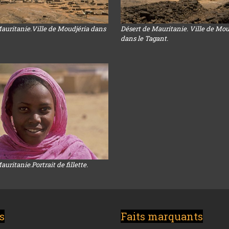
auritanie.Ville de Moudjéria dans
Désert de Mauritanie. Ville de Mou
dans le Tagant.
uritanie.Portrait de fillette.
s
Faits marquants