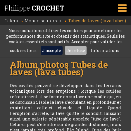
Philippe
CROCHET
Galerie
Monde souterrain
Tubes de laves (lava tubes)
Nous souhaitons utiliser les cookies pour améliorer les
performances du site et obtenir des statistiques. Seuls les
cookies essentiels sont actifs. Accepter pour valider les
cookies tiers:
J'accepte
Je refuse
Informations
Album photos
Tubes de
laves (lava tubes)
Des cavités peuvent se développer dans les terrains
volcaniques lors des éruptions : lorsque les coulées
refroidissent, il se forme en surface une croûte qui, en
se durcissant, isole la lave s'écoulant en profondeur et
maintient celle-ci chaude et liquide. Quand
l'éruption s'arrête, la lave quitte le conduit, laissant
ainsi une galerie pénétrable appelée "tube de lave".
Celui-ci peut s'étendre sur de grandes distances, mais
n'est jamais très profond. Big Island, l'une des huit