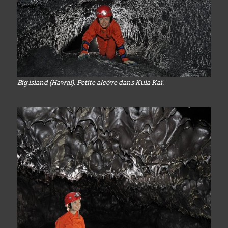
Big island (Hawaï). Petite alcôve dans Kula Kaï.