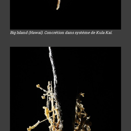
Big Island (Hawaï). Concrétion dans système de Kula Kaï.