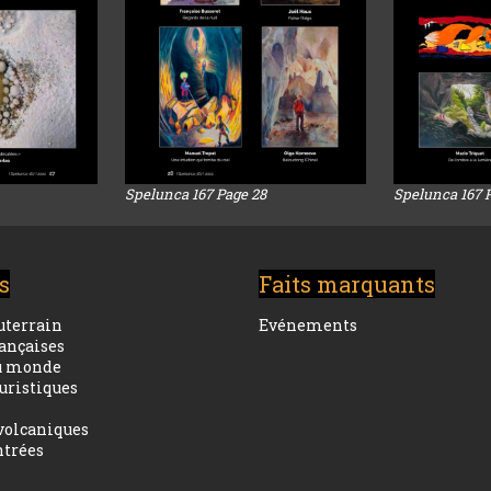
Spelunca 167 Page 28
Spelunca 167 
s
Faits marquants
uterrain
Evénements
rançaises
du monde
ouristiques
volcaniques
ntrées