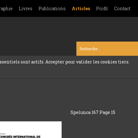
raphie
Livres
Publications
Articles
Profil
Contact
sentiels sont actifs. Accepter pour valider les cookies tiers:
Spelunca 167 Page 15