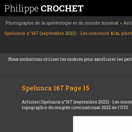
Philippe
CROCHET
Photographe de la spéléologie et du monde minéral
Arti
Spelunca n°167 (septembre 2022) - Les concours film, phot
Nous souhaitons utiliser les cookies pour améliorer les perfo
Spelunca 167 Page 15
Articles
|
Spelunca n°167 (septembre 2022) - Les concou
topographie du congrès international 2022 de l’UIS