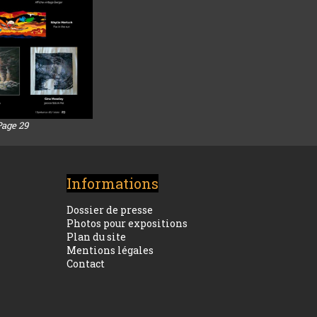
Page 29
Informations
Dossier de presse
Photos pour expositions
Plan du site
Mentions légales
Contact