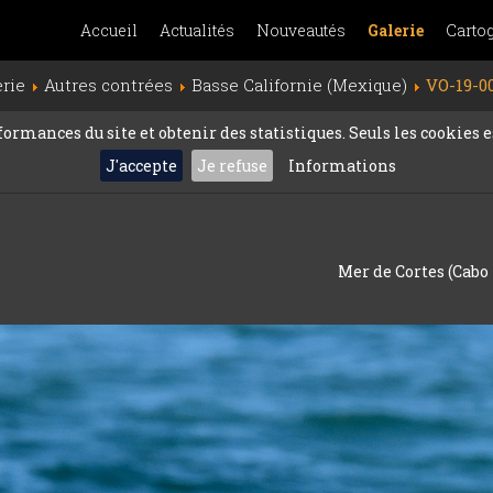
Accueil
Actualités
Nouveautés
Galerie
Carto
erie
Autres contrées
Basse Californie (Mexique)
VO-19-0
rmances du site et obtenir des statistiques. Seuls les cookies es
J'accepte
Je refuse
Informations
Mer de Cortes (Cabo 