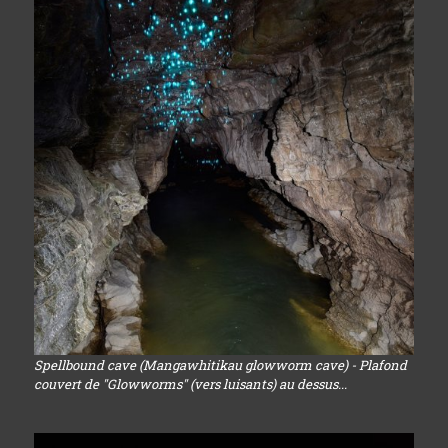
Spellbound cave (Mangawhitikau glowworm cave) - Plafond
couvert de "Glowworms" (vers luisants) au dessus...