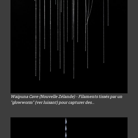
Waipuna Cave (Nouvelle Zélande) - Filaments tissés par un
"glowworm" (ver luisant) pour capturer des...