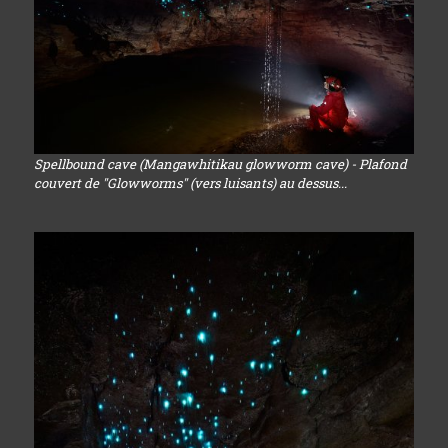
Spellbound cave (Mangawhitikau glowworm cave) - Plafond
couvert de "Glowworms" (vers luisants) au dessus...