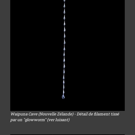
Waipuna Cave (Nouvelle Zélande) - Détail de filament tissé
par un "glowworm" (ver luisant)