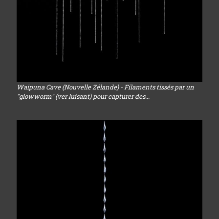
Waipuna Cave (Nouvelle Zélande) - Filaments tissés par un
"glowworm" (ver luisant) pour capturer des...