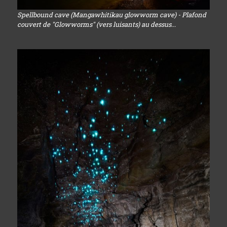
Spellbound cave (Mangawhitikau glowworm cave) - Plafond
couvert de "Glowworms" (vers luisants) au dessus...