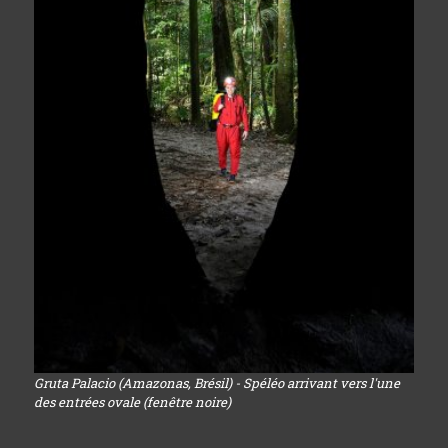
Gruta Palacio (Amazonas, Brésil) - Spéléo arrivant vers l'une
des entrées ovale (fenêtre noire)