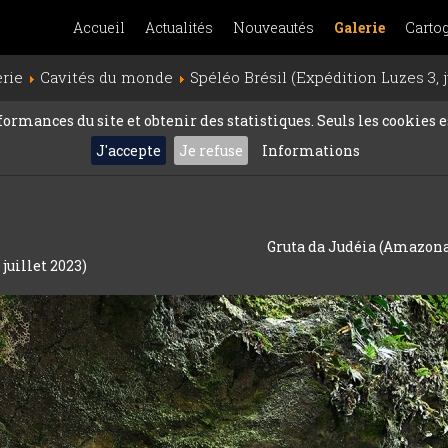
Accueil
Actualités
Nouveautés
Galerie
Carto
erie
Cavités du monde
Spéléo Brésil (Expédition Luzes 3, j
rmances du site et obtenir des statistiques. Seuls les cookies es
J'accepte
Je refuse
Informations
Gruta da Judéia (Amazonas,
juillet 2023)