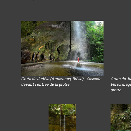
Gruta da Judéia (Amazonas, Brésil) - Cascade
Gruta da Ju
devant l'entrée de la grotte
Personnage 
grotte