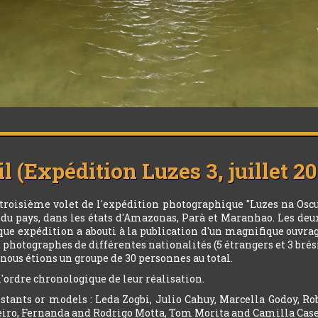
l (Expédition Luzes 3, juillet 2
u troisième volet de l'expédition photographique "Luzes na Oscu
rd du pays, dans les états d'Amazonas, Parà et Maranhao. Les deu
ue expédition a abouti à la publication d'un magnifique ouvra
es photographes de différentes nationalités (5 étrangers et 3 brés
 nous étions un groupe de 30 personnes au total.
l'ordre chronologique de leur réalisation.
stants or models : Leda Zogbi, Julio Cahuy, Marcella Godoy, Ro
iro, Fernanda and Rodrigo Motta, Tom Morita and Camilla Case