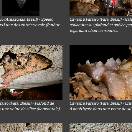
io (Amazonas, Brésil) - Spéléo
Caverna Paraiso (Para, Brésil) - Gal
rs l'une des entrées ovale (fenêtre
stalactites au plafond et spéléo pe
regardant chauves-souris...
aiso (Para, Brésil) - Plafond de
Caverna Paraiso (Para, Brésil) - Cri
c une veine de silice (horizontale)
d'améthyste dans une veine de sil