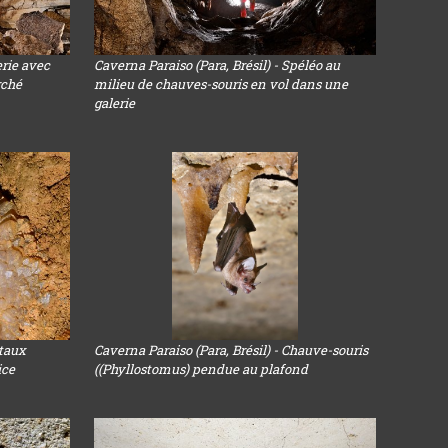
erie avec
Caverna Paraiso (Para, Brésil) - Spéléo au
rché
milieu de chauves-souris en vol dans une
galerie
staux
Caverna Paraiso (Para, Brésil) - Chauve-souris
ice
((Phyllostomus) pendue au plafond