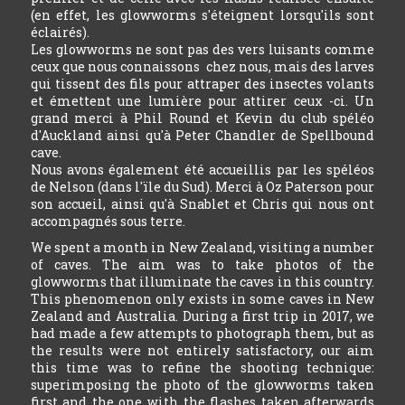
(en effet, les glowworms s'éteignent lorsqu'ils sont
éclairés).
Les glowworms ne sont pas des vers luisants comme
ceux que nous connaissons chez nous, mais des larves
qui tissent des fils pour attraper des insectes volants
et émettent une lumière pour attirer ceux -ci. Un
grand merci à Phil Round et Kevin du club spéléo
d'Auckland ainsi qu'à Peter Chandler de Spellbound
cave.
Nous avons également été accueillis par les spéléos
de Nelson (dans l'ïle du Sud). Merci à Oz Paterson pour
son accueil, ainsi qu'à Snablet et Chris qui nous ont
accompagnés sous terre.
We spent a month in New Zealand, visiting a number
of caves. The aim was to take photos of the
glowworms that illuminate the caves in this country.
This phenomenon only exists in some caves in New
Zealand and Australia. During a first trip in 2017, we
had made a few attempts to photograph them, but as
the results were not entirely satisfactory, our aim
this time was to refine the shooting technique:
superimposing the photo of the glowworms taken
first and the one with the flashes taken afterwards