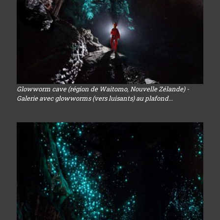
Glowworm cave (région de Waitomo, Nouvelle Zélande) -
Galerie avec glowworms (vers luisants) au plafond...