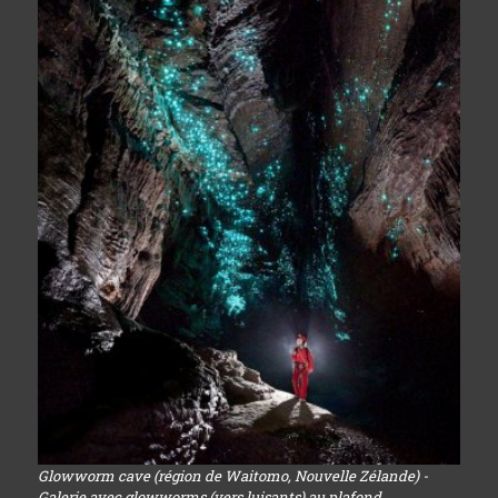
Glowworm cave (région de Waitomo, Nouvelle Zélande) -
Galerie avec glowworms (vers luisants) au plafond...