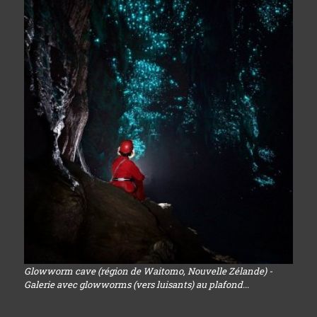
Glowworm cave (région de Waitomo, Nouvelle Zélande) -
Galerie avec glowworms (vers luisants) au plafond...