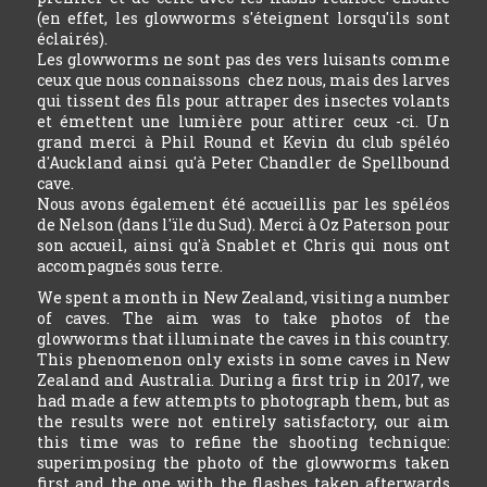
(en effet, les glowworms s'éteignent lorsqu'ils sont
éclairés).
Les glowworms ne sont pas des vers luisants comme
ceux que nous connaissons chez nous, mais des larves
qui tissent des fils pour attraper des insectes volants
et émettent une lumière pour attirer ceux -ci. Un
grand merci à Phil Round et Kevin du club spéléo
d'Auckland ainsi qu'à Peter Chandler de Spellbound
cave.
Nous avons également été accueillis par les spéléos
de Nelson (dans l'ïle du Sud). Merci à Oz Paterson pour
son accueil, ainsi qu'à Snablet et Chris qui nous ont
accompagnés sous terre.
We spent a month in New Zealand, visiting a number
of caves. The aim was to take photos of the
glowworms that illuminate the caves in this country.
This phenomenon only exists in some caves in New
Zealand and Australia. During a first trip in 2017, we
had made a few attempts to photograph them, but as
the results were not entirely satisfactory, our aim
this time was to refine the shooting technique:
superimposing the photo of the glowworms taken
first and the one with the flashes taken afterwards