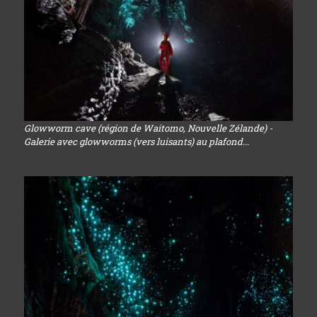
Glowworm cave (région de Waitomo, Nouvelle Zélande) -
Galerie avec glowworms (vers luisants) au plafond...