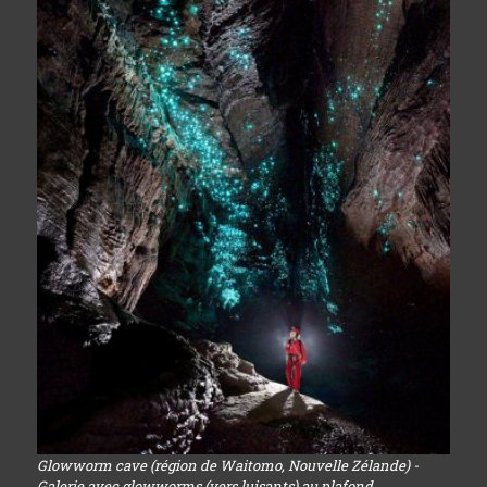
Glowworm cave (région de Waitomo, Nouvelle Zélande) -
Galerie avec glowworms (vers luisants) au plafond...