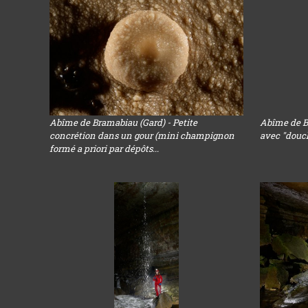
Abîme de Bramabiau (Gard) - Petite
Abîme de B
concrétion dans un gour (mini champignon
avec "douc
formé a priori par dépôts...