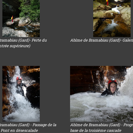
ramabiau (Gard)- Perte du
Abîme de Bramabiau (Gard)- Galeri
trée supérieure)
amabiau (Gard) - Passage de la
Abîme de Bramabiau (Gard) - Progre
 Pont en désescalade
base de la troisième cascade