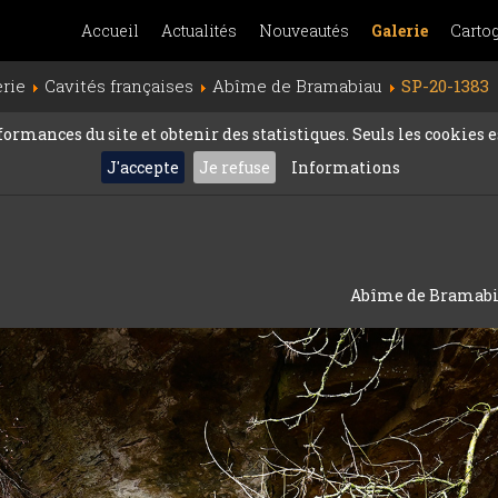
Accueil
Actualités
Nouveautés
Galerie
Carto
erie
Cavités françaises
Abîme de Bramabiau
SP-20-1383
rmances du site et obtenir des statistiques. Seuls les cookies es
J'accepte
Je refuse
Informations
Abîme de Bramabiau