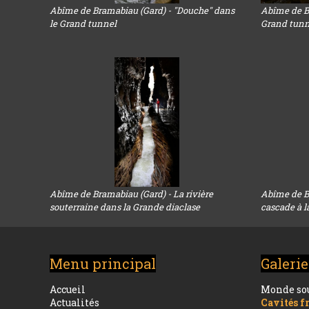
Abîme de Bramabiau (Gard) - "Douche" dans
Abîme de B
le Grand tunnel
Grand tunn
Abîme de Bramabiau (Gard) - La rivière
Abîme de B
souterraine dans la Grande diaclase
cascade à 
Menu principal
Galerie
Accueil
Monde so
Actualités
Cavités f