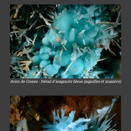
Aven de Crozes - Détail d'aragonite bleue (aiguilles et massive)