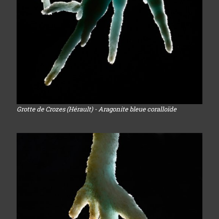
Grotte de Crozes (Hérault) - Aragonite bleue coralloïde