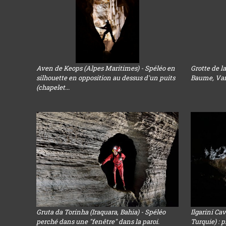
Aven de Keops (Alpes Maritimes) - Spéléo en
Grotte de l
silhouette en opposition au dessus d'un puits
Baume, Var)
(chapelet...
Gruta da Torinha (Iraquara, Bahia) - Spéléo
Ilgarini Ca
perché dans une "fenêtre" dans la paroi.
Turquie) : 