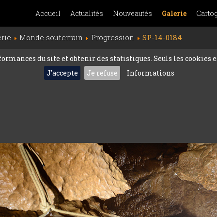
Accueil
Actualités
Nouveautés
Galerie
Carto
erie
Monde souterrain
Progression
SP-14-0184
rmances du site et obtenir des statistiques. Seuls les cookies es
J'accepte
Je refuse
Informations