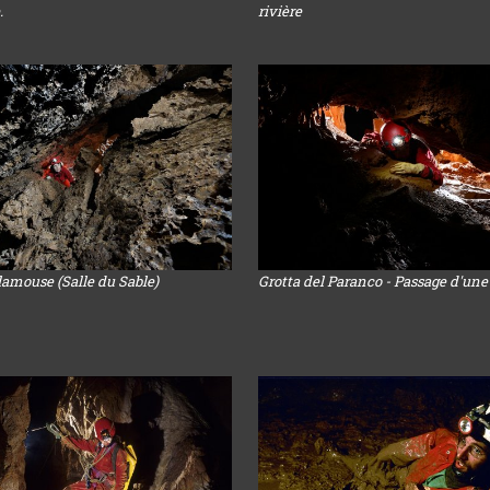
.
rivière
lamouse (Salle du Sable)
Grotta del Paranco - Passage d'une 