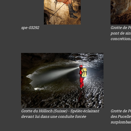
spe-03292
Grotte de P
pont de sin
concrétionn
Grotte du Hölloch (Suisse) - Spéléo éclairant
Grotte de P
devant lui dans une conduite forcée
des Pucelle
surplombant