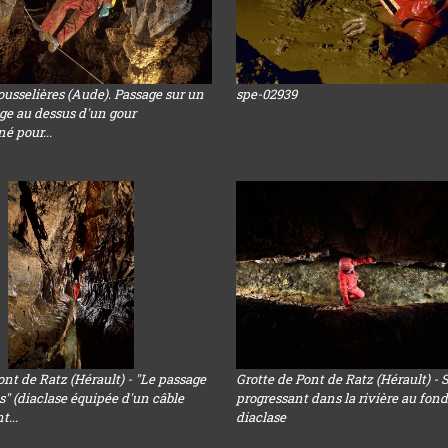
ousselières (Aude). Passage sur un
spe-02939
ge au dessus d'un gour
é pour...
ont de Ratz (Hérault) - "Le passage
Grotte de Pont de Ratz (Hérault) - 
s" (diaclase équipée d'un câble
progressant dans la rivière au fon
...
diaclase