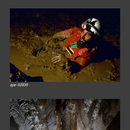
spe-02939