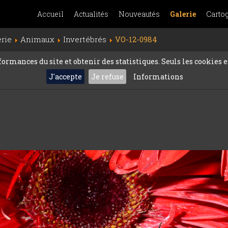
Accueil
Actualités
Nouveautés
Galerie
Carto
erie
Animaux
Invertébrés
VO-12-0984
rmances du site et obtenir des statistiques. Seuls les cookies es
J'accepte
Je refuse
Informations