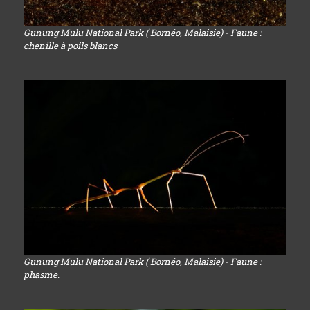
Gunung Mulu National Park ( Bornéo, Malaisie) - Faune :
chenille à poils blancs
Gunung Mulu National Park ( Bornéo, Malaisie) - Faune :
phasme.