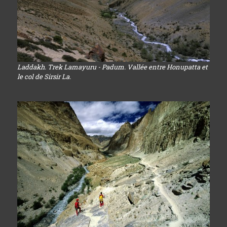
Laddakh. Trek Lamayuru - Padum. Vallée entre Honupatta et
le col de Sirsir La.