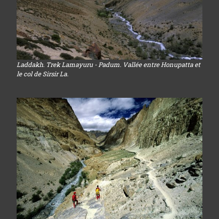
Laddakh. Trek Lamayuru - Padum. Vallée entre Honupatta et
le col de Sirsir La.