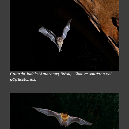
Gruta da Judéia (Amazonas, Brésil) - Chauve-souris en vol
(Phyllostomus)