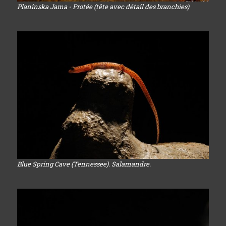
Planinska Jama - Protée (tête avec détail des branchies)
Blue Spring Cave (Tennessee). Salamandre.