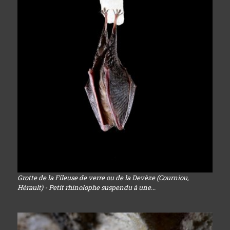
Grotte de la Fileuse de verre ou de la Devèze (Courniou,
Hérault) - Petit rhinolophe suspendu à une...