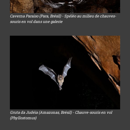
Caverna Paraiso (Para, Brésil) - Spéléo au milieu de chauves-
souris en vol dans une galerie
Gruta da Judéia (Amazonas, Brésil) - Chauve-souris en vol
(Phyllostomus)