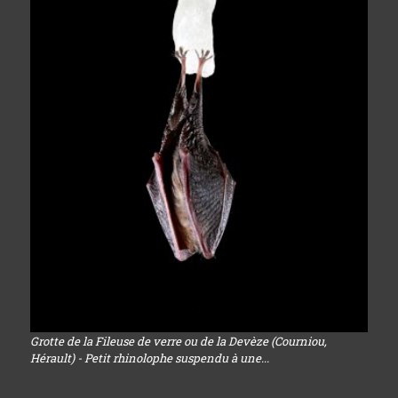
Grotte de la Fileuse de verre ou de la Devèze (Courniou,
Hérault) - Petit rhinolophe suspendu à une...