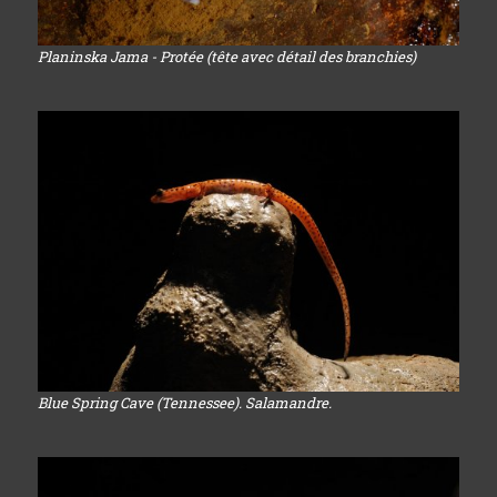
Planinska Jama - Protée (tête avec détail des branchies)
Blue Spring Cave (Tennessee). Salamandre.