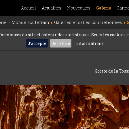
Accueil
Actualités
Nouveautés
Galerie
Carto
erie
Monde souterrain
Galeries et salles concrétionées
rmances du site et obtenir des statistiques. Seuls les cookies es
J'accepte
Je refuse
Informations
Grotte de la Tous