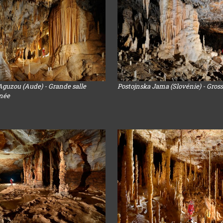
'Aguzou (Aude) - Grande salle
Postojnska Jama (Slovénie) - Gros
née