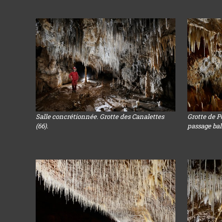
Salle concrétionnée. Grotte des Canalettes
Grotte de P
(66).
passage bal