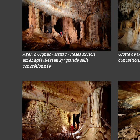
Aven d'Orgnac - Issirac - Réseaux non
Grotte de l
aménagés (Réseau 2) : grande salle
concrétion
concrétionnée