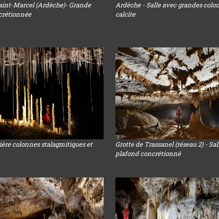
Saint-Marcel (Ardèche)- Grande
Ardèche - Salle avec grandes colo
ncrétionnée
calcite
ière colonnes stalagmitiques et
Grotte de Trassanel (réseau 2) - Sa
plafond concrétionné