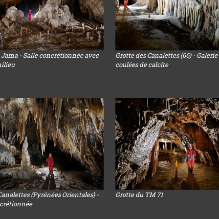
Jama - Salle concrétionnée avec
Grotte des Canalettes (66) - Galerie
ilieu
coulées de calcite
Canalettes (Pyrénées Orientales) -
Grotte du TM 71
ncrétionnée