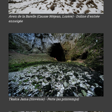
Aven de la Barelle (Causse Méjean, Lozère) - Doline d'entrée
enneigée
Tkalca Jama (Slovénie) - Perte (au printemps)