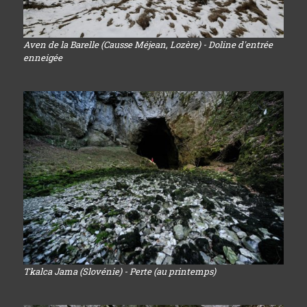
Aven de la Barelle (Causse Méjean, Lozère) - Doline d'entrée
enneigée
Tkalca Jama (Slovénie) - Perte (au printemps)