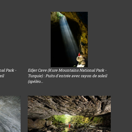
al Park -
Edjer Cave (Kure Mountains National Park -
eil
Turquie) : Puits d'entrée avec rayon de soleil
(spéléo...