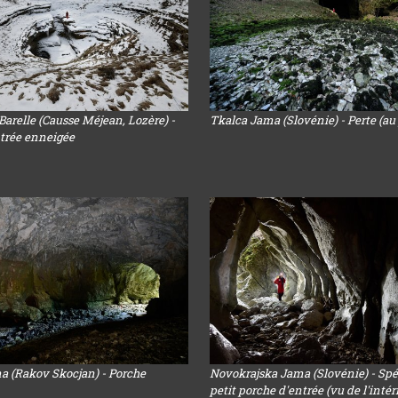
Barelle (Causse Méjean, Lozère) -
Tkalca Jama (Slovénie) - Perte (a
ntrée enneigée
a (Rakov Skocjan) - Porche
Novokrajska Jama (Slovénie) - Spé
petit porche d'entrée (vu de l'intér