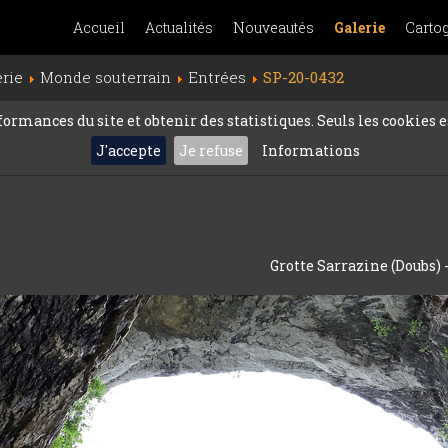
Accueil
Actualités
Nouveautés
Galerie
Carto
erie
Monde souterrain
Entrées
SP-20-0432
rmances du site et obtenir des statistiques. Seuls les cookies es
J'accepte
Je refuse
Informations
Grotte Sarrazine (Doubs) -