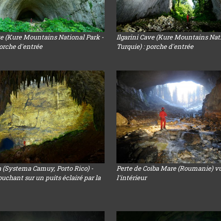
ve (Kure Mountains National Park -
Ilgarini Cave (Kure Mountains Nati
porche d'entrée
Turquie) : porche d'entrée
 (Systema Camuy, Porto Rico) -
Perte de Coiba Mare (Roumanie) v
ouchant sur un puits éclairé par la
l'intérieur