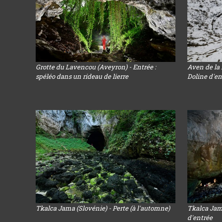
Grotte du Lavencou (Aveyron) - Entrée :
Aven de la 
spéléo dans un rideau de lierre
Doline d'e
Tkalca Jama (Slovénie) - Perte (à l'automne)
Tkalca Jam
d'entrée