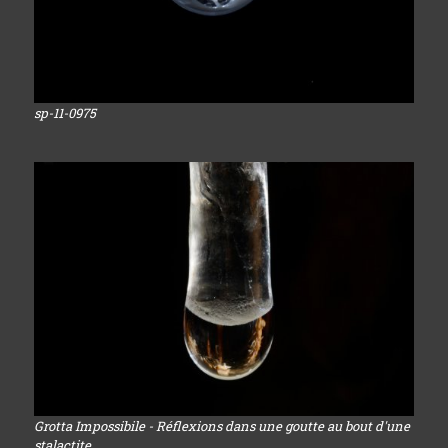
sp-11-0975
Grotta Impossibile - Réflexions dans une goutte au bout d'une
stalactite