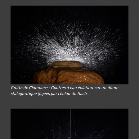
Grotte de Clamouse - Gouttes d'eau éclatant sur un dôme
stalagmitique (figées par l'éclair du flash...