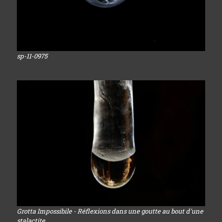
sp-11-0975
Grotta Impossibile - Réflexions dans une goutte au bout d'une
stalactite