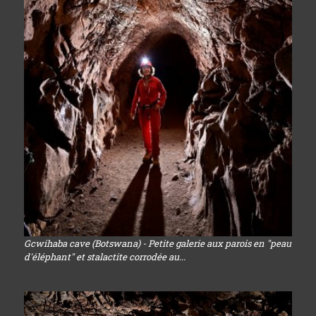
Gcwihaba cave (Botswana) - Petite galerie aux parois en "peau
d'éléphant" et stalactite corrodée au...