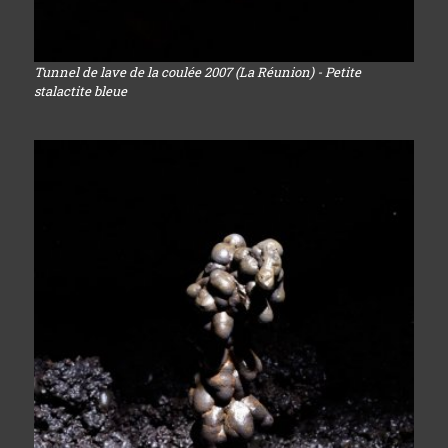
Tunnel de lave de la coulée 2007 (La Réunion) - Petite
stalactite bleue