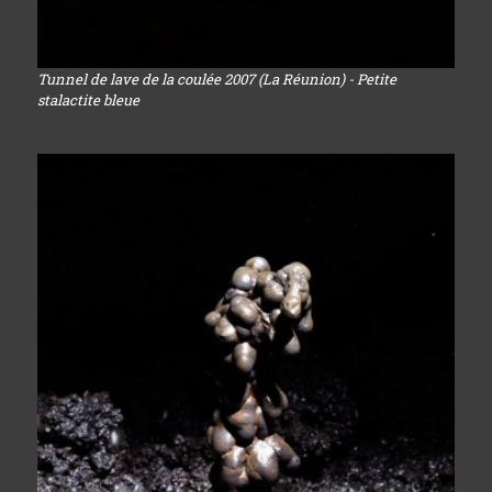
Tunnel de lave de la coulée 2007 (La Réunion) - Petite
stalactite bleue