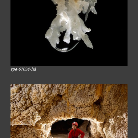
spe-07034-hd