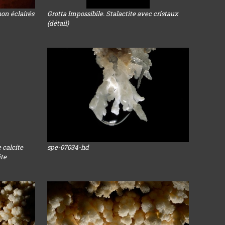
hon éclairés
Grotta Impossibile. Stalactite avec cristaux
(détail)
 calcite
spe-07034-hd
ite