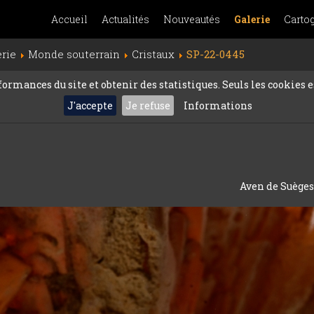
Accueil
Actualités
Nouveautés
Galerie
Carto
erie
Monde souterrain
Cristaux
SP-22-0445
rmances du site et obtenir des statistiques. Seuls les cookies es
J'accepte
Je refuse
Informations
Aven de Suèges 