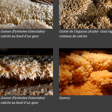
 Gorner (Pyrénées Orientales) -
Grotte de l'Aguzou (Aude)- Gour ta
 calcite au fond d'un gour
cristaux de calcite
 Gorner (Pyrénées Orientales) -
Quercy
 calcite au bord d'un gour