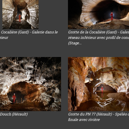
 Cocalière (Gard) - Galerie dans le
Grotte de la Cocalière (Gard) - Gale
rieur
réseau inférieur avec profil de con
(Stage...
 Douch (Hérault)
Grotte du PN 77 (Hérault) - Spéléo 
finale avec rivière