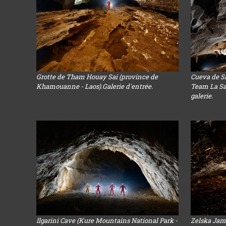
Grotte de Tham Houay Sai (province de
Cueva de S
Khamouanne - Laos).Galerie d'entrée.
Team La Sal
galerie.
Ilgarini Cave (Kure Mountains National Park -
Zelska Jam