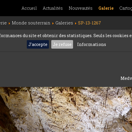
Accueil
Actualités
Nouveautés
Galerie
Carto
erie
Monde souterrain
Galeries
SP-13-1267
rmances du site et obtenir des statistiques. Seuls les cookies es
J'accepte
Je refuse
Informations
Medve