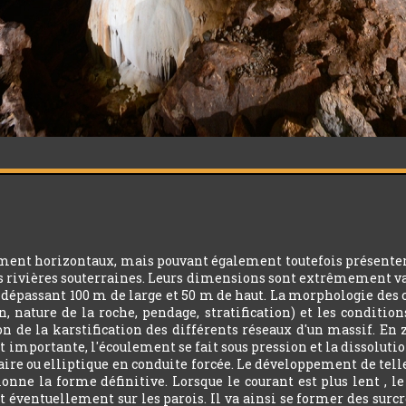
ment horizontaux, mais pouvant également toutefois présenter d
es rivières souterraines. Leurs dimensions sont extrêmement v
épassant 100 m de large et 50 m de haut. La morphologie des cond
n, nature de la roche, pendage, stratification) et les condition
on de la karstification des différents réseaux d'un massif. En 
 importante, l'écoulement se fait sous pression et la dissolution
ulaire ou elliptique en conduite forcée. Le développement de telle
tionne la forme définitive. Lorsque le courant est plus lent , 
t éventuellement sur les parois. Il va ainsi se former des sur