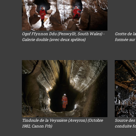
Ogof Ffynnon Ddu (Penwyllt, South Wales) -
Grotte de la
Galerie double (avec deux spéléos)
formée sur 
Tindoule de la Veyssière (Aveyron) (Octobre
Source des 
1982, Canon Ftb)
conduite f