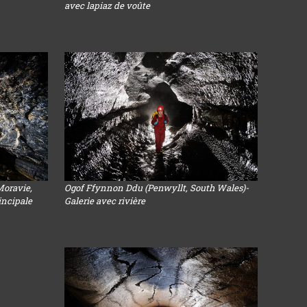
avec lapiaz de voûte
Moravie,
Ogof Ffynnon Ddu (Penwyllt, South Wales)-
rincipale
Galerie avec rivière