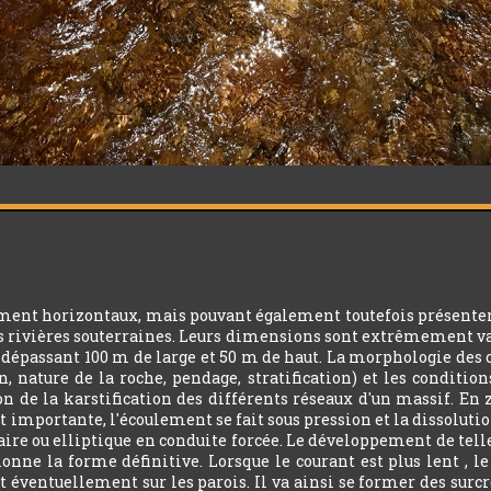
ment horizontaux, mais pouvant également toutefois présenter d
es rivières souterraines. Leurs dimensions sont extrêmement v
épassant 100 m de large et 50 m de haut. La morphologie des cond
n, nature de la roche, pendage, stratification) et les condition
on de la karstification des différents réseaux d'un massif. En 
 importante, l'écoulement se fait sous pression et la dissolution
ulaire ou elliptique en conduite forcée. Le développement de telle
tionne la forme définitive. Lorsque le courant est plus lent , 
t éventuellement sur les parois. Il va ainsi se former des sur