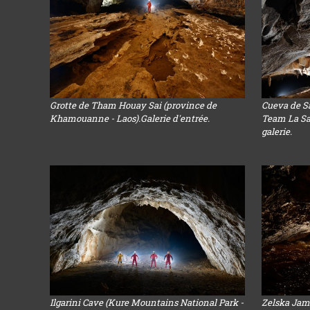
Grotte de Tham Houay Sai (province de
Cueva de S
Khamouanne - Laos).Galerie d'entrée.
Team La Sal
galerie.
Ilgarini Cave (Kure Mountains National Park -
Zelska Jam