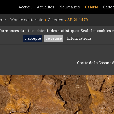
Accueil
Actualités
Nouveautés
Galerie
Carto
erie
Monde souterrain
Galeries
SP-21-1479
rmances du site et obtenir des statistiques. Seuls les cookies es
J'accepte
Je refuse
Informations
Grotte de la Cabane 