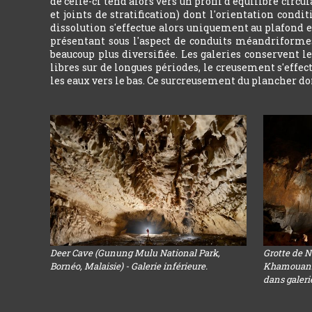
de celle-ci tend alors vers un profil d'équilibre circ
et joints de stratification) dont l'orientation condi
dissolution s'effectue alors uniquement au plafond e
présentant sous l'aspect de conduits méandriformes
beaucoup plus diversifiée. Les galeries conservent 
libres sur de longues périodes, le creusement s'effe
les eaux vers le bas. Ce surcreusement du plancher don
Deer Cave (Gunung Mulu National Park,
Grotte de 
Bornéo, Malaisie) - Galerie inférieure.
Khamouanne
dans galeri