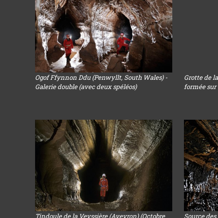
Ogof Ffynnon Ddu (Penwyllt, South Wales) -
Grotte de la
Galerie double (avec deux spéléos)
formée sur 
Tindoule de la Veyssière (Aveyron) (Octobre
Source des 