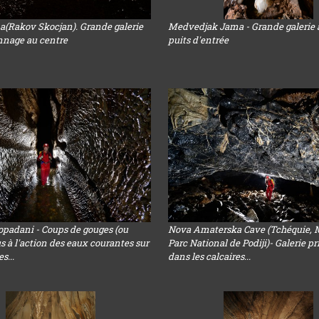
a(Rakov Skocjan). Grande galerie
Medvedjak Jama - Grande galerie 
nnage au centre
puits d'entrée
opadani - Coups de gouges (ou
Nova Amaterska Cave (Tchéquie, 
s à l'action des eaux courantes sur
Parc National de Podiji)- Galerie p
s...
dans les calcaires...