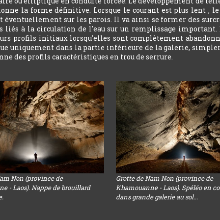
ulaire ou elliptique en conduite forcée. Le développement de telle
tionne la forme définitive. Lorsque le courant est plus lent , 
t éventuellement sur les parois. Il va ainsi se former des sur
 liés à la circulation de l'eau sur un remplissage important.
leurs profils initiaux lorsqu'elles sont complètement abandonn
ctue uniquement dans la partie inférieure de la galerie, simple
ne des profils caractéristiques en trou de serrure.
Nam Non (province de
Grotte de Nam Non (province de
 - Laos). Nappe de brouillard
Khamouanne - Laos). Spéléo en co
e.
dans grande galerie au sol...