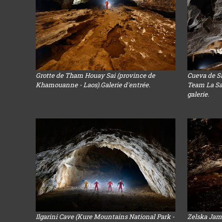
Grotte de Tham Houay Sai (province de
Cueva de S
Khamouanne - Laos).Galerie d'entrée.
Team La Sal
galerie.
Ilgarini Cave (Kure Mountains National Park -
Zelska Jam