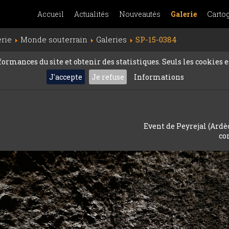
Accueil
Actualités
Nouveautés
Galerie
Carto
erie
Monde souterrain
Galeries
SP-15-0384
rmances du site et obtenir des statistiques. Seuls les cookies es
J'accepte
Je refuse
Informations
Event de Peyrejal (Ardèch
co