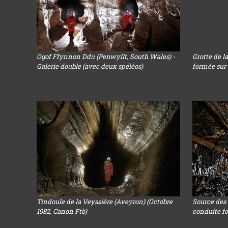
Ogof Ffynnon Ddu (Penwyllt, South Wales) -
Grotte de la
Galerie double (avec deux spéléos)
formée sur 
Tindoule de la Veyssière (Aveyron) (Octobre
Source des 
1982, Canon Ftb)
conduite f