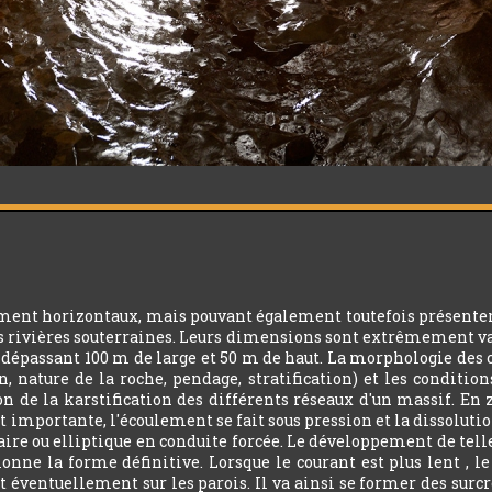
ment horizontaux, mais pouvant également toutefois présenter d
es rivières souterraines. Leurs dimensions sont extrêmement v
épassant 100 m de large et 50 m de haut. La morphologie des cond
n, nature de la roche, pendage, stratification) et les condition
on de la karstification des différents réseaux d'un massif. En 
 importante, l'écoulement se fait sous pression et la dissolution
ulaire ou elliptique en conduite forcée. Le développement de telle
tionne la forme définitive. Lorsque le courant est plus lent , 
t éventuellement sur les parois. Il va ainsi se former des sur