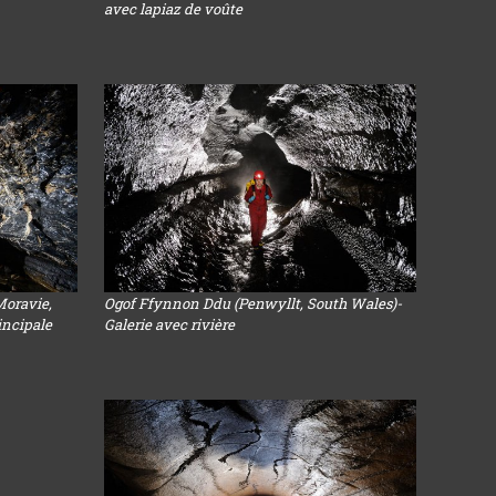
avec lapiaz de voûte
Moravie,
Ogof Ffynnon Ddu (Penwyllt, South Wales)-
rincipale
Galerie avec rivière