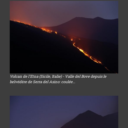
Volcan de l'Etna (Sicile, Italie) - Valle del Bove depuis le
belvédère de Serra del Asino: coulée...