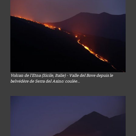
Volcan de l'Etna (Sicile, Italie) - Valle del Bove depuis le
belvédère de Serra del Asino: coulée...