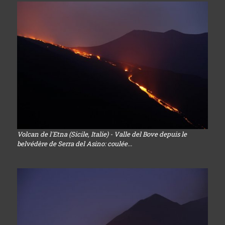
Volcan de l'Etna (Sicile, Italie) - Valle del Bove depuis le
belvédère de Serra del Asino: coulée...